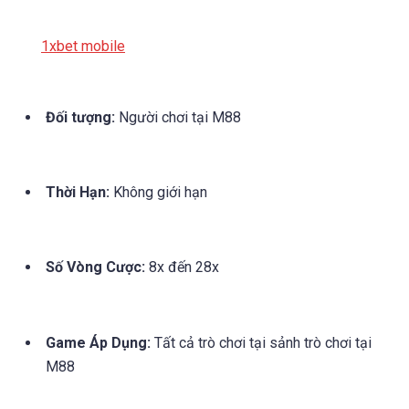
1xbet mobile
Đối tượng:
Người chơi tại M88
Thời Hạn:
Không giới hạn
Số Vòng Cược:
8x đến 28x
Game Áp Dụng:
Tất cả trò chơi tại sảnh trò chơi tại
M88