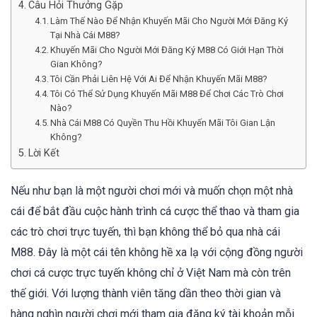
Câu Hỏi Thưởng Gặp
Làm Thế Nào Để Nhận Khuyến Mãi Cho Người Mới Đăng Ký
Tại Nhà Cái M88?
Khuyến Mãi Cho Người Mới Đăng Ký M88 Có Giới Hạn Thời
Gian Không?
Tôi Cần Phải Liên Hệ Với Ai Để Nhận Khuyến Mãi M88?
Tôi Có Thể Sử Dụng Khuyến Mãi M88 Để Chơi Các Trò Chơi
Nào?
Nhà Cái M88 Có Quyền Thu Hồi Khuyến Mãi Tôi Gian Lận
Không?
Lời Kết
Nếu như bạn là một người chơi mới và muốn chọn một nhà
cái để bắt đầu cuộc hành trình cá cược thể thao và tham gia
các trò chơi trực tuyến, thì bạn không thể bỏ qua nhà cái
M88. Đây là một cái tên không hề xa lạ với cộng đồng người
chơi cá cược trực tuyến không chỉ ở Việt Nam mà còn trên
thế giới. Với lượng thành viên tăng dần theo thời gian và
hàng nghìn người chơi mới tham gia đăng ký tài khoản mỗi