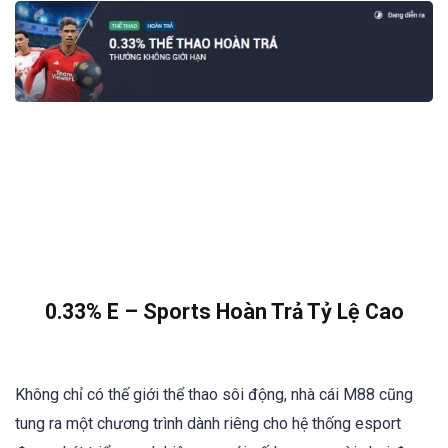
0.33% E – Sports Hoàn Trả Tỷ Lệ Cao
Không chỉ có thế giới thể thao sôi động, nhà cái M88 cũng
tung ra một chương trình dành riêng cho hệ thống esport