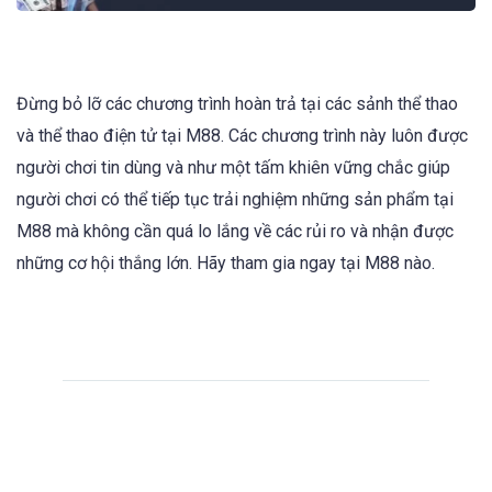
Đừng bỏ lỡ các chương trình hoàn trả tại các sảnh thể thao
và thể thao điện tử tại M88. Các chương trình này luôn được
người chơi tin dùng và như một tấm khiên vững chắc giúp
người chơi có thể tiếp tục trải nghiệm những sản phẩm tại
M88 mà không cần quá lo lắng về các rủi ro và nhận được
những cơ hội thắng lớn. Hãy tham gia ngay tại M88 nào.