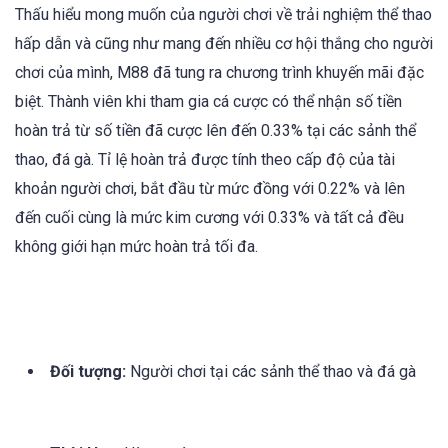
Thấu hiểu mong muốn của người chơi về trải nghiệm thể thao
hấp dẫn và cũng như mang đến nhiều cơ hội thắng cho người
chơi của mình, M88 đã tung ra chương trình khuyến mãi đặc
biệt. Thành viên khi tham gia cá cược có thể nhận số tiền
hoàn trả từ số tiền đã cược lên đến 0.33% tại các sảnh thể
thao, đá gà. Tỉ lệ hoàn trả được tính theo cấp độ của tài
khoản người chơi, bắt đầu từ mức đồng với 0.22% và lên
đến cuối cùng là mức kim cương với 0.33% và tất cả đều
không giới hạn mức hoàn trả tối đa.
Đối tượng:
Người chơi tại các sảnh thể thao và đá gà