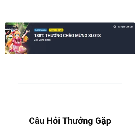
Câu Hỏi Thưởng Gặp