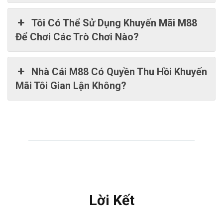
Tôi Có Thể Sử Dụng Khuyến Mãi M88
Để Chơi Các Trò Chơi Nào?
Nhà Cái M88 Có Quyền Thu Hồi Khuyến
Mãi Tôi Gian Lận Không?
Lời Kết