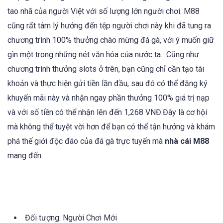
tao nhã của người Việt với số lượng lớn người chơi. M88
cũng rất tâm lý hướng đến tệp người chơi này khi đã tung ra
chương trình 100% thưởng chào mừng đá gà, với ý muốn giữ
gìn một trong những nét văn hóa của nước ta. Cũng như
chương trình thưởng slots ở trên, bạn cũng chỉ cần tạo tài
khoản và thực hiện gửi tiền lần đầu, sau đó có thể đăng ký
khuyến mãi này và nhận ngay phần thưởng 100% giá trị nạp
và với số tiền có thể nhận lên đến 1,268 VNĐ.Đây là cơ hội
mà không thể tuyệt vời hơn để bạn có thể tận hưởng và khám
phá thế giới độc đáo của đá gà trực tuyến mà
nhà cái M88
mang đến.
Đối tượng: Người Chơi Mới