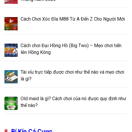
Cách Chơi Xóc Đĩa M88 Từ A Đến Z Cho Người Mới
Cách chơi Đại Hồng Hồ (Big Two) – Mẹo chơi tiến
lên Hồng Kông
Tài xỉu trực tiếp được chơi như thế nào và mẹo chơi
là gì?
Old maid là gì? Cách chơi của nó được quy định như
thế nào?
Bí Kíp Cá Cược