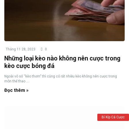
Tháng 11 28, 2023
0
Những loại kèo nào không nên cược trong
kèo cược bóng đá
Ngoài vô số “kèo thơm” thì cũng có rất nhiều kèo không nên cược trong
môn thể thao ...
Đọc thêm »
Bí Kíp Cá Cược