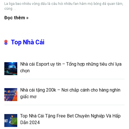
La liga bao nhiêu vòng đấu là câu hỏi nhiều fan hâm mộ bóng đá quan tâm,
cùng ...
Đọc thêm »
Top Nhà Cái
Nhà cái Esport uy tín – Tổng hợp những tiêu chí lựa
chọn
Nhà cái tặng 200k – Nơi chắp cánh cho hàng nghìn
giấc mơ
Top Nhà Cái Tặng Free Bet Chuyên Nghiệp Và Hấp
Dẫn 2024