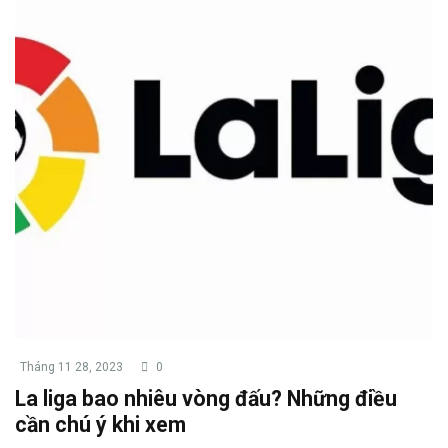
Tháng 11 28, 2023
0
La liga bao nhiêu vòng đấu? Những điều
cần chú ý khi xem