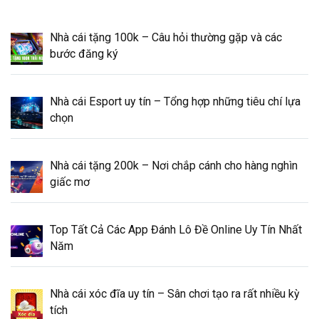
Nhà cái tặng 100k – Câu hỏi thường gặp và các
bước đăng ký
Nhà cái Esport uy tín – Tổng hợp những tiêu chí lựa
chọn
Nhà cái tặng 200k – Nơi chắp cánh cho hàng nghìn
giấc mơ
Top Tất Cả Các App Đánh Lô Đề Online Uy Tín Nhất
Năm
Nhà cái xóc đĩa uy tín – Sân chơi tạo ra rất nhiều kỳ
tích