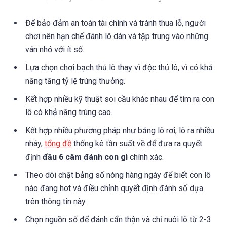
Để bảo đảm an toàn tài chính và tránh thua lỗ, người
chơi nên hạn chế đánh lô dàn và tập trung vào những
ván nhỏ với ít số.
Lựa chọn chơi bạch thủ lô thay vì độc thủ lô, vì có khả
năng tăng tỷ lệ trúng thưởng.
Kết hợp nhiều kỹ thuật soi cầu khác nhau để tìm ra con
lô có khả năng trúng cao.
Kết hợp nhiều phương pháp như bảng lô rơi, lô ra nhiều
nháy,
tổng đề
thống kê tần suất về để đưa ra quyết
định
đầu 6 câm đánh con gì
chính xác.
Theo dõi chặt bảng số nóng hàng ngày để biết con lô
nào đang hot và điều chỉnh quyết định đánh số dựa
trên thông tin này.
Chọn nguồn số để đánh cẩn thận và chỉ nuôi lô từ 2-3