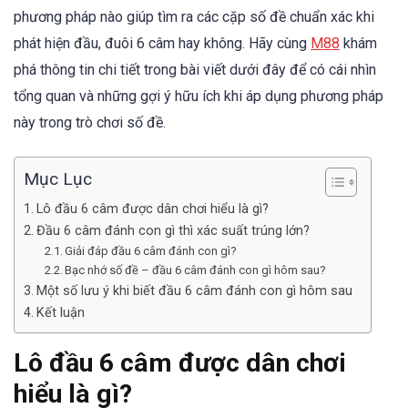
phương pháp nào giúp tìm ra các cặp số đề chuẩn xác khi
phát hiện đầu, đuôi 6 câm hay không. Hãy cùng
M88
khám
phá thông tin chi tiết trong bài viết dưới đây để có cái nhìn
tổng quan và những gợi ý hữu ích khi áp dụng phương pháp
này trong trò chơi số đề.
Mục Lục
Lô đầu 6 câm được dân chơi hiểu là gì?
Đầu 6 câm đánh con gì thì xác suất trúng lớn?
Giải đáp đầu 6 câm đánh con gì?
Bạc nhớ số đề – đầu 6 câm đánh con gì hôm sau?
Một số lưu ý khi biết đầu 6 câm đánh con gì hôm sau
Kết luận
Lô đầu 6 câm được dân chơi
hiểu là gì?