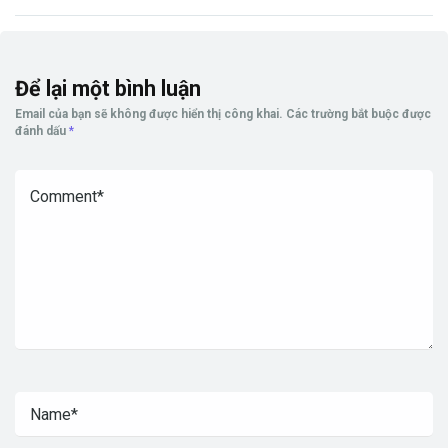
Để lại một bình luận
Email của bạn sẽ không được hiển thị công khai.
Các trường bắt buộc được
đánh dấu
*