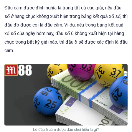
Đầu câm được định nghĩa là trong tất cả các giải, nếu đầu
số ở hàng chục không xuất hiện trong bảng kết quả xổ số, thì
đầu đó được coi là đầu câm. Ví dụ, nếu trong bảng kết quả
xổ số của ngày hôm nay, đầu số 6 không xuất hiện tại hàng
chục trong bất kỳ giải nào, thì đầu 6 sẽ được xác định là đầu
câm.
Lô đầu 6 câm được dân chơi hiểu là gì?