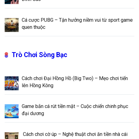
Cá cược PUBG – Tận hưởng niềm vui từ sport game
quen thuộc
Trò Chơi Sòng Bạc
Cách chơi Đại Hồng Hồ (Big Two) – Mẹo chơi tiến
lên Hồng Kông
Game bắn cá rút tiền mặt – Cuộc chiến chinh phục
đại dương
Cách chơi cờ úp – Nghệ thuật chơi ăn tiền nhà cái