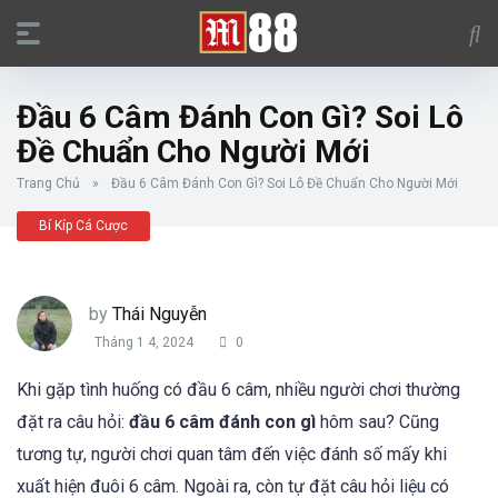
Đầu 6 Câm Đánh Con Gì? Soi Lô
Đề Chuẩn Cho Người Mới
Trang Chủ
»
Đầu 6 Câm Đánh Con Gì? Soi Lô Đề Chuẩn Cho Người Mới
Bí Kíp Cá Cược
by
Thái Nguyễn
Tháng 1 4, 2024
0
Khi gặp tình huống có đầu 6 câm, nhiều người chơi thường
đặt ra câu hỏi:
đầu 6 câm đánh con gì
hôm sau? Cũng
tương tự, người chơi quan tâm đến việc đánh số mấy khi
xuất hiện đuôi 6 câm. Ngoài ra, còn tự đặt câu hỏi liệu có