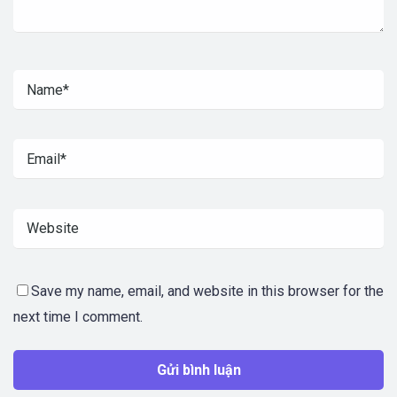
Save my name, email, and website in this browser for the
next time I comment.