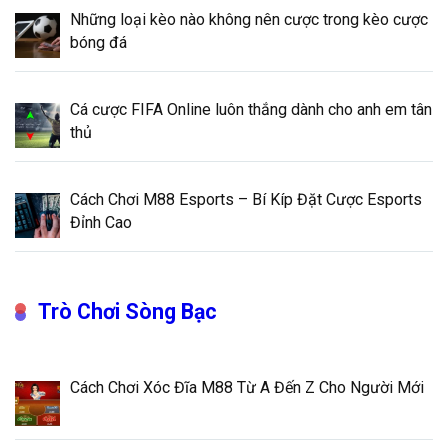
Những loại kèo nào không nên cược trong kèo cược
bóng đá
Cá cược FIFA Online luôn thắng dành cho anh em tân
thủ
Cách Chơi M88 Esports – Bí Kíp Đặt Cược Esports
Đỉnh Cao
Trò Chơi Sòng Bạc
Cách Chơi Xóc Đĩa M88 Từ A Đến Z Cho Người Mới