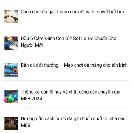
Cách chơi đá gà Thomo chi viết và bí quyết bất bại
Đầu 6 Câm Đánh Con Gì? Soi Lô Đề Chuẩn Cho
Người Mới
Bắn cá đổi thưởng – Mẹo chơi dễ thắng cho tân binh
Thống kê dàn lô hay về nhất cùng các chuyên gia
M88 2024
Hướng dẫn cách cược đá gà chuẩn nhất tại nhà cái
M88