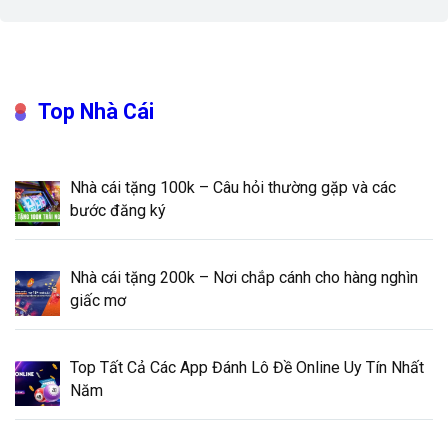
Top Nhà Cái
Nhà cái tặng 100k – Câu hỏi thường gặp và các
bước đăng ký
Nhà cái tặng 200k – Nơi chắp cánh cho hàng nghìn
giấc mơ
Top Tất Cả Các App Đánh Lô Đề Online Uy Tín Nhất
Năm