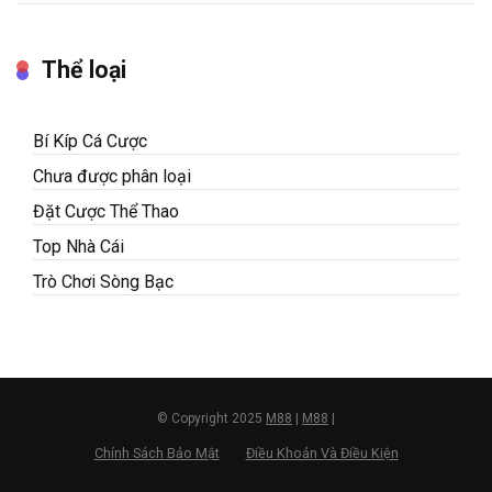
Thể loại
Bí Kíp Cá Cược
Chưa được phân loại
Đặt Cược Thể Thao
Top Nhà Cái
Trò Chơi Sòng Bạc
© Copyright 2025
M88
|
M88
|
Chính Sách Bảo Mật
Điều Khoản Và Điều Kiện