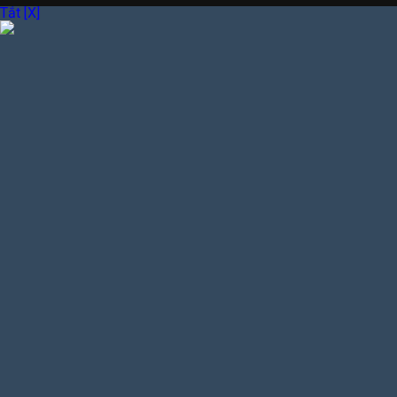
Tắt [X]