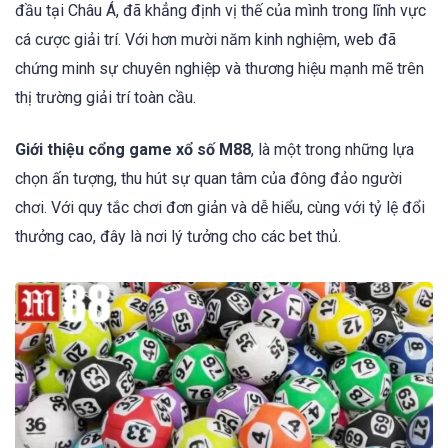
đầu tại Châu Á, đã khẳng định vị thế của mình trong lĩnh vực
cá cược giải trí. Với hơn mười năm kinh nghiệm, web đã
chứng minh sự chuyên nghiệp và thương hiệu mạnh mẽ trên
thị trường giải trí toàn cầu.
Giới thiệu cổng game xổ số M88
, là một trong những lựa
chọn ấn tượng, thu hút sự quan tâm của đông đảo người
chơi. Với quy tắc chơi đơn giản và dễ hiểu, cùng với tỷ lệ đổi
thưởng cao, đây là nơi lý tưởng cho các bet thủ.