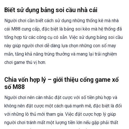
Biết sử dụng bảng soi cầu nhà cái
Người chơi cần biết cách sử dụng những thống kê mà nhà
cái M88 cung cấp, đặc biệt là bảng soi kèo mà hệ thống đã
tổng hợp từ các công cụ có sẵn. Việc sử dụng bảng soi cầu
này giúp người chơi dễ dàng lựa chọn những con số may
mắn, tăng khả năng trúng thưởng và mang lại trải nghiệm
chơi game thú vị hơn.
Chia vốn hợp lý – giới thiệu cổng game xổ
số M88
Người chơi nên cân nhắc đặt cược với số tiền phù hợp và
không nên đặt cược một cách quá mạnh mẽ, đặc biệt là đối
với những lô thủ mới tham gia. Việc đặt cược hợp lý giúp
người chơi tránh mất một lượng tiền lớn nếu gặp phải thất