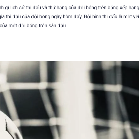
h gì lịch sử thi đấu và thứ hạng của đội bóng trên bảng xếp hạng
ia thi đấu của đội bóng ngày hôm đấy. Đội hình thi đấu là một yế
 của một đội bóng trên sân đấu.