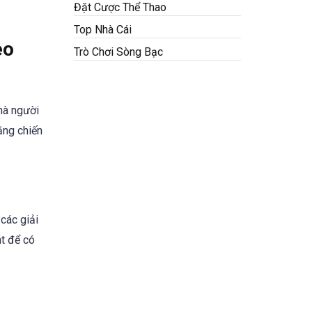
Đặt Cược Thể Thao
Top Nhà Cái
kèo
Trò Chơi Sòng Bạc
mà người
ăng chiến
các giải
át để có