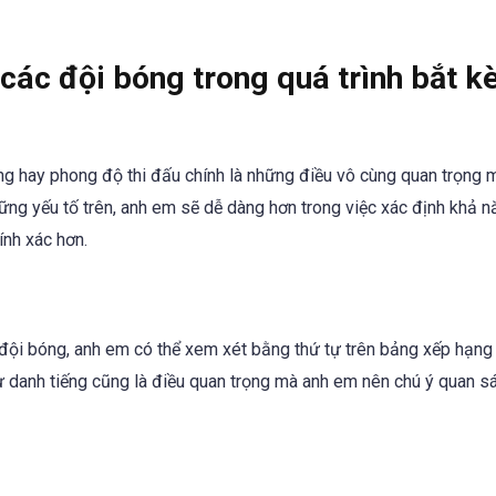
 các đội bóng trong quá trình bắt 
ăng hay phong độ thi đấu chính là những điều vô cùng quan trọng 
hững yếu tố trên, anh em sẽ dễ dàng hơn trong việc xác định khả n
ính xác hơn.
đội bóng, anh em có thể xem xét bằng thứ tự trên bảng xếp hạng 
ư danh tiếng cũng là điều quan trọng mà anh em nên chú ý quan s