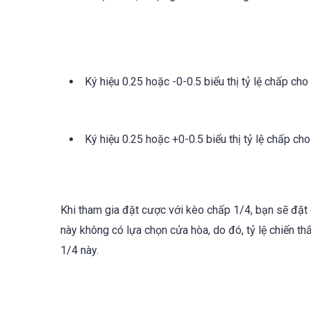
Ký hiệu 0.25 hoặc -0-0.5 biểu thị tỷ lệ chấp cho
Ký hiệu 0.25 hoặc +0-0.5 biểu thị tỷ lệ chấp cho
Khi tham gia đặt cược với kèo chấp 1/4, bạn sẽ đặt 
này không có lựa chọn cửa hòa, do đó, tỷ lệ chiến t
1/4 này.