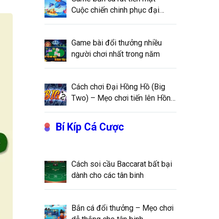
Cuộc chiến chinh phục đại
dương
Game bài đổi thưởng nhiều
người chơi nhất trong năm
Cách chơi Đại Hồng Hồ (Big
Two) – Mẹo chơi tiến lên Hồng
Kông
Bí Kíp Cá Cược
Cách soi cầu Baccarat bất bại
dành cho các tân binh
Bắn cá đổi thưởng – Mẹo chơi