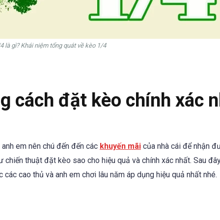
4 là gì? Khái niệm tổng quát về kèo 1/4
ng cách đặt kèo chính xác 
, anh em nên chú đến đến các
khuyến mãi
của nhà cái để nhận đ
 chiến thuật đặt kèo sao cho hiệu quả và chính xác nhất. Sau đây
c các cao thủ và anh em chơi lâu năm áp dụng hiệu quả nhất nhé.