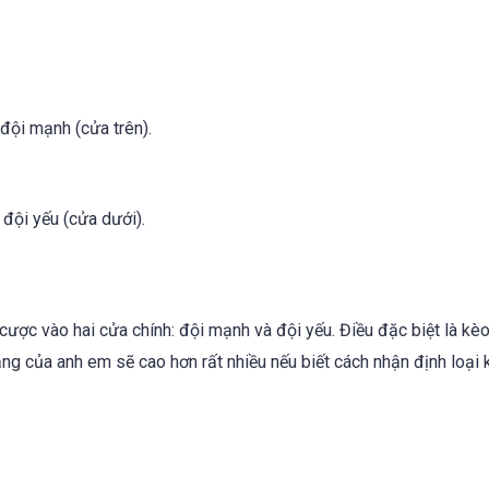
 đội mạnh (cửa trên).
 đội yếu (cửa dưới).
cược vào hai cửa chính: đội mạnh và đội yếu. Điều đặc biệt là kè
hắng của anh em sẽ cao hơn rất nhiều nếu biết cách nhận định loại